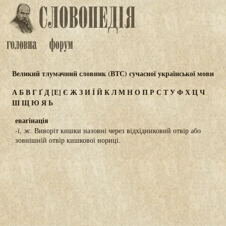
Великий тлумачний словник (ВТС) сучасної української мови
А
Б
В
Г
Ґ
Д
[Е]
Є
Ж
З
И
Ї
Й
К
Л
М
Н
О
П
Р
С
Т
У
Ф
Х
Ц
Ч
Ш
Щ
Ю
Я
Ь
евагінація
-ї,
ж.
Виворіт кишки назовні через відхідниковий отвір або
зовнішній отвір кишкової нориці.