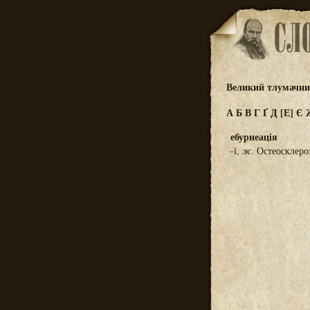
Великий тлумачний
А
Б
В
Г
Ґ
Д
[Е]
Є
ебурнеація
-ї,
ж.
Остеосклероз