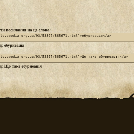
ти посилання на це слово:
ебурнеація
яд:
Що таке ебурнеація
яд: