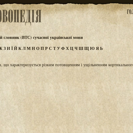
 словник (ВТС) сучасної української мови
Ж
З
И
Ї
Й
К
Л
М
Н
О
П
Р
С
Т
У
Ф
Х
Ц
Ч
Ш
Щ
Ю
Я
Ь
, що характеризується різким потовщенням і ущільненням кортикальног