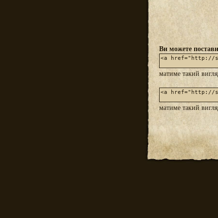
Ви можете постави
матиме такий вигл
матиме такий вигл