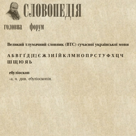
Великий тлумачний словник (ВТС) сучасної української мови
А
Б
В
Г
Ґ
Д
[Е]
Є
Ж
З
И
Ї
Й
К
Л
М
Н
О
П
Р
С
Т
У
Ф
Х
Ц
Ч
Ш
Щ
Ю
Я
Ь
ебуліоскоп
-а,
ч.
див. ебуліоскопія.