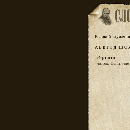
Великий тлумачний
А
Б
В
Г
Ґ
Д
[Е]
Є
ебертисти
-ів,
мн.
Політичне у