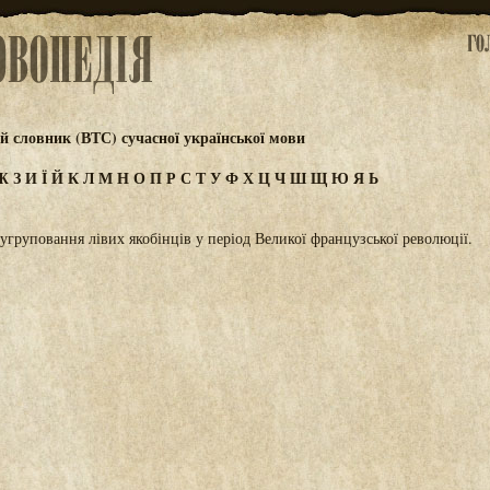
 словник (ВТС) сучасної української мови
Ж
З
И
Ї
Й
К
Л
М
Н
О
П
Р
С
Т
У
Ф
Х
Ц
Ч
Ш
Щ
Ю
Я
Ь
груповання лівих якобінців у період Великої французської революції.