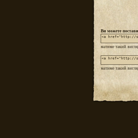
Ви можете постави
матиме такий вигл
матиме такий вигл