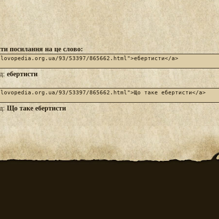
ти посилання на це слово:
ебертисти
яд:
Що таке ебертисти
яд: