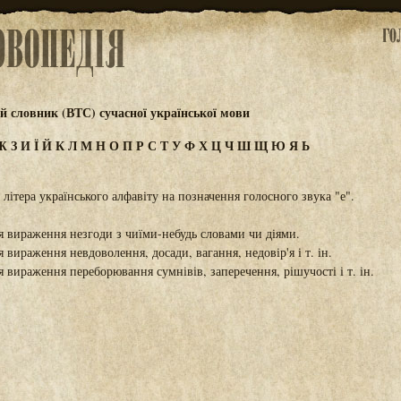
 словник (ВТС) сучасної української мови
Ж
З
И
Ї
Й
К
Л
М
Н
О
П
Р
С
Т
У
Ф
Х
Ц
Ч
Ш
Щ
Ю
Я
Ь
літера українського алфавіту на позначення голосного звука "е".
 вираження незгоди з чиїми-небудь словами чи діями.
 вираження невдоволення, досади, вагання, недовір'я і т. ін.
 вираження переборювання сумнівів, заперечення, рішучості і т. ін.