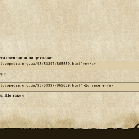
ти посилання на це слово:
е
яд:
Що таке е
яд: