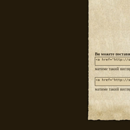
Ви можете постави
матиме такий вигл
матиме такий вигл