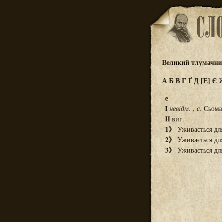
Великий тлумачний
А
Б
В
Г
Ґ
Д
[Е]
Є
е
I
невідм.
,
с.
Сьома 
II
виг.
1》
Уживається для
2》
Уживається для
3》
Уживається для