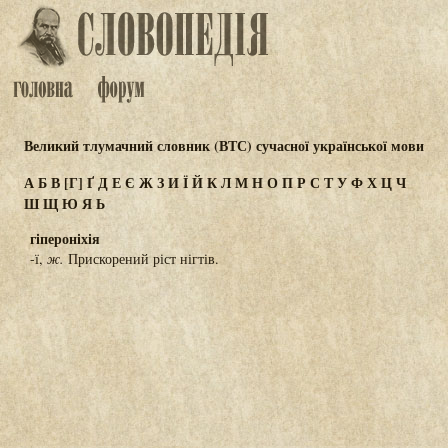
Великий тлумачний словник (ВТС) сучасної української мови
А
Б
В
[Г]
Ґ
Д
Е
Є
Ж
З
И
Ї
Й
К
Л
М
Н
О
П
Р
С
Т
У
Ф
Х
Ц
Ч
Ш
Щ
Ю
Я
Ь
гіпероніхія
-ї,
ж.
Прискорений ріст нігтів.