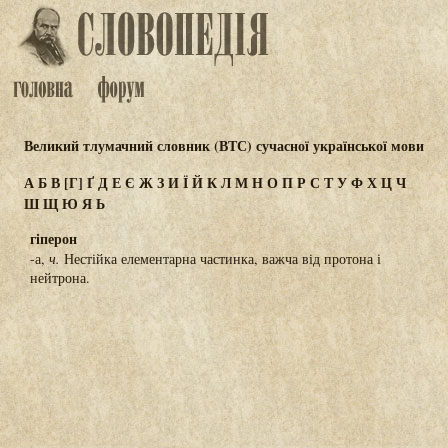
Великий тлумачний словник (ВТС) сучасної української мови
А
Б
В
[Г]
Ґ
Д
Е
Є
Ж
З
И
Ї
Й
К
Л
М
Н
О
П
Р
С
Т
У
Ф
Х
Ц
Ч
Ш
Щ
Ю
Я
Ь
гіперон
-а,
ч.
Нестійка елементарна частинка, важча від протона і
нейтрона.