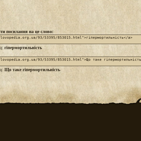
ти посилання на це слово:
гіпермортильність
яд:
Що таке гіпермортильність
яд: