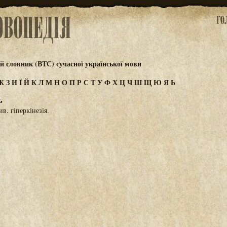
 словник (ВТС) сучасної української мови
Ж
З
И
Ї
Й
К
Л
М
Н
О
П
Р
С
Т
У
Ф
Х
Ц
Ч
Ш
Щ
Ю
Я
Ь
ь
в. гіперкінезія.