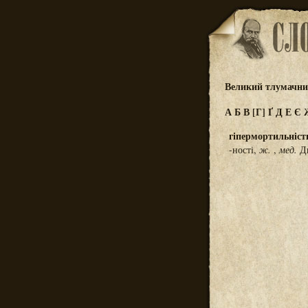
Великий тлумачний
А
Б
В
[Г]
Ґ
Д
Е
Є
гіпермортильніст
-ності,
ж.
,
мед.
Ди