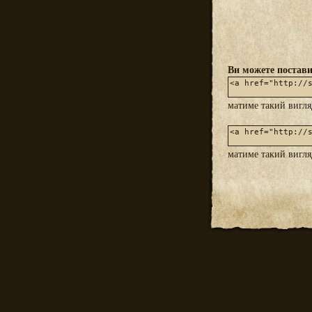
Ви можете постави
матиме такий вигл
матиме такий вигл