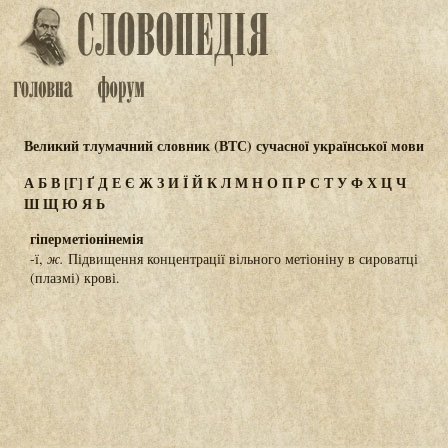
Великий тлумачний словник (ВТС) сучасної української мови
А
Б
В
[Г]
Ґ
Д
Е
Є
Ж
З
И
Ї
Й
К
Л
М
Н
О
П
Р
С
Т
У
Ф
Х
Ц
Ч
Ш
Щ
Ю
Я
Ь
гіперметіонінемія
-ї,
ж.
Підвищення концентрації вільного метіоніну в сироватці
(плазмі) крові.