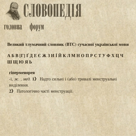
Великий тлумачний словник (ВТС) сучасної української мови
А
Б
В
[Г]
Ґ
Д
Е
Є
Ж
З
И
Ї
Й
К
Л
М
Н
О
П
Р
С
Т
У
Ф
Х
Ц
Ч
Ш
Щ
Ю
Я
Ь
гіперменорея
1》
-ї,
ж.
,
мед.
Надто сильні і (або) тривалі менструальні
виділення.
2》
Патологічно часті менструації.