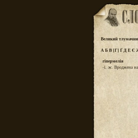
Великий тлумачний
А
Б
В
[Г]
Ґ
Д
Е
Є
гіпермелія
-ї,
ж.
Вроджена над