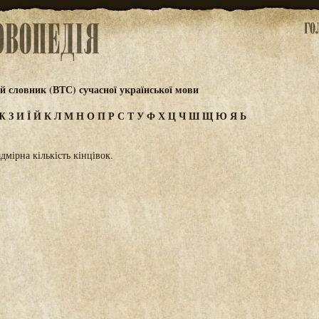
 словник (ВТС) сучасної української мови
Ж
З
И
Ї
Й
К
Л
М
Н
О
П
Р
С
Т
У
Ф
Х
Ц
Ч
Ш
Щ
Ю
Я
Ь
мірна кількість кінцівок.