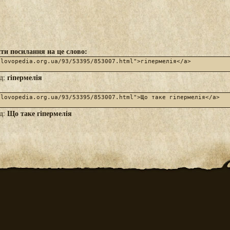
ти посилання на це слово:
гіпермелія
яд:
Що таке гіпермелія
яд: