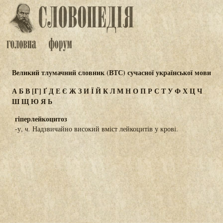
Великий тлумачний словник (ВТС) сучасної української мови
А
Б
В
[Г]
Ґ
Д
Е
Є
Ж
З
И
Ї
Й
К
Л
М
Н
О
П
Р
С
Т
У
Ф
Х
Ц
Ч
Ш
Щ
Ю
Я
Ь
гіперлейкоцитоз
-у,
ч.
Надзвичайно високий вміст лейкоцитів у крові.