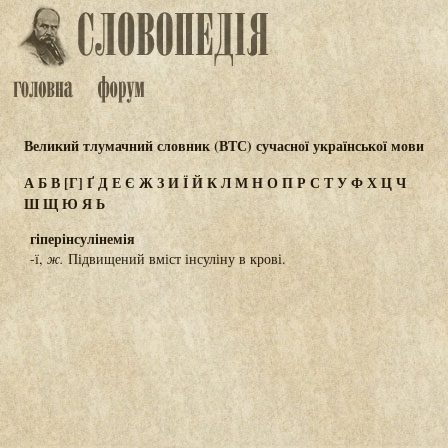
Великий тлумачний словник (ВТС) сучасної української мови
А
Б
В
[Г]
Ґ
Д
Е
Є
Ж
З
И
Ї
Й
К
Л
М
Н
О
П
Р
С
Т
У
Ф
Х
Ц
Ч
Ш
Щ
Ю
Я
Ь
гіперінсулінемія
-ї,
ж.
Підвищений вміст інсуліну в крові.