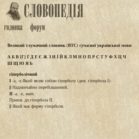
Великий тлумачний словник (ВТС) сучасної української мови
А
Б
В
[Г]
Ґ
Д
Е
Є
Ж
З
И
Ї
Й
К
Л
М
Н
О
П
Р
С
Т
У
Ф
Х
Ц
Ч
Ш
Щ
Ю
Я
Ь
гіперболічний
I
-а, -е.Який являє собою гіперболу (див. гіпербола I).
||
Надзвичайно перебільшений.
II
-а, -е,
мат.
Прикм. до гіпербола II.
||
Який має форму гіперболи.