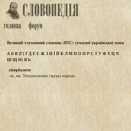
Великий тлумачний словник (ВТС) сучасної української мови
А
Б
В
[Г]
Ґ
Д
Е
Є
Ж
З
И
Ї
Й
К
Л
М
Н
О
П
Р
С
Т
У
Ф
Х
Ц
Ч
Ш
Щ
Ю
Я
Ь
гіпербазити
-ів,
мн.
Ультраосновні гірські породи.