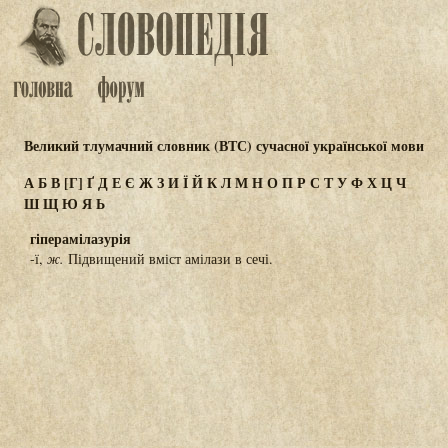
Великий тлумачний словник (ВТС) сучасної української мови
А
Б
В
[Г]
Ґ
Д
Е
Є
Ж
З
И
Ї
Й
К
Л
М
Н
О
П
Р
С
Т
У
Ф
Х
Ц
Ч
Ш
Щ
Ю
Я
Ь
гіперамілазурія
-ї,
ж.
Підвищений вміст амілази в сечі.