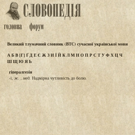
Великий тлумачний словник (ВТС) сучасної української мови
А
Б
В
[Г]
Ґ
Д
Е
Є
Ж
З
И
Ї
Й
К
Л
М
Н
О
П
Р
С
Т
У
Ф
Х
Ц
Ч
Ш
Щ
Ю
Я
Ь
гіпералгезія
-ї,
ж.
,
мед.
Надмірна чутливість до болю.