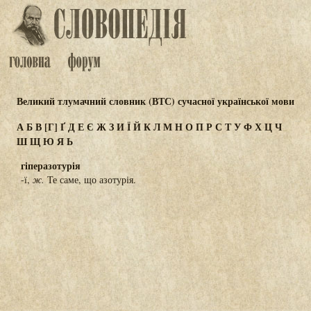
Великий тлумачний словник (ВТС) сучасної української мови
А
Б
В
[Г]
Ґ
Д
Е
Є
Ж
З
И
Ї
Й
К
Л
М
Н
О
П
Р
С
Т
У
Ф
Х
Ц
Ч
Ш
Щ
Ю
Я
Ь
гіперазотурія
-ї,
ж.
Те саме, що азотурія.