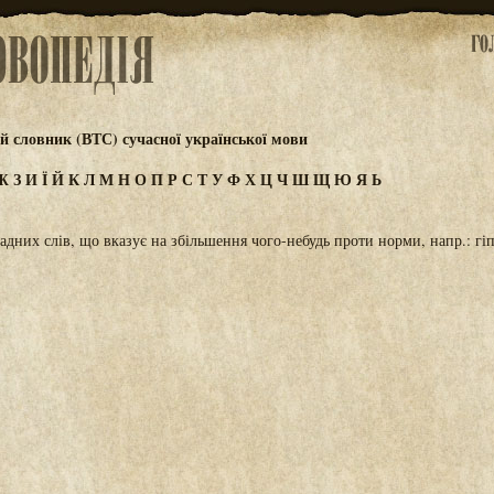
 словник (ВТС) сучасної української мови
Ж
З
И
Ї
Й
К
Л
М
Н
О
П
Р
С
Т
У
Ф
Х
Ц
Ч
Ш
Щ
Ю
Я
Ь
адних слів, що вказує на збільшення чого-небудь проти норми, напр.: гі