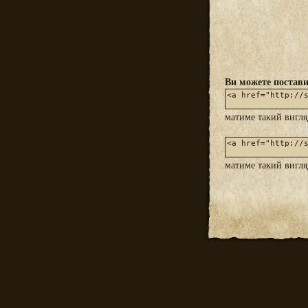
Ви можете постави
матиме такий вигл
матиме такий вигл