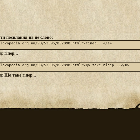
ти посилання на це слово:
гіпер...
яд:
Що таке гіпер...
яд: