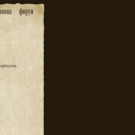
перболізм,