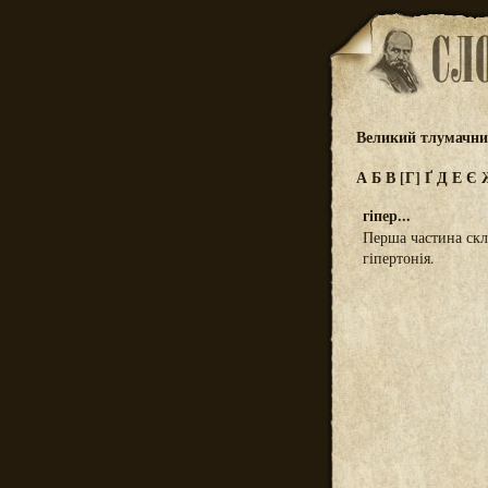
Великий тлумачний
А
Б
В
[Г]
Ґ
Д
Е
Є
гіпер...
Перша частина скл
гіпертонія.