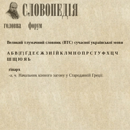
Великий тлумачний словник (ВТС) сучасної української мови
А
Б
В
[Г]
Ґ
Д
Е
Є
Ж
З
И
Ї
Й
К
Л
М
Н
О
П
Р
С
Т
У
Ф
Х
Ц
Ч
Ш
Щ
Ю
Я
Ь
гіпарх
-а,
ч.
Начальник кінного загону у Стародавній Греції.