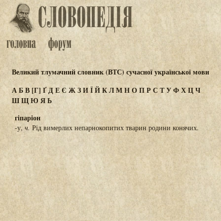
Великий тлумачний словник (ВТС) сучасної української мови
А
Б
В
[Г]
Ґ
Д
Е
Є
Ж
З
И
Ї
Й
К
Л
М
Н
О
П
Р
С
Т
У
Ф
Х
Ц
Ч
Ш
Щ
Ю
Я
Ь
гіпаріон
-у,
ч.
Рід вимерлих непарнокопитих тварин родини конячих.