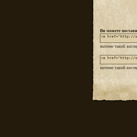
Ви можете постави
матиме такий вигл
матиме такий вигл