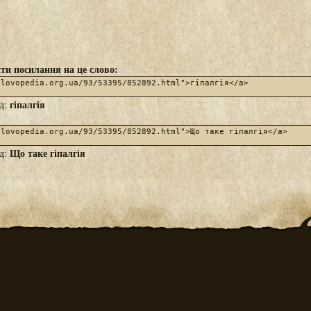
ти посилання на це слово:
гіпалгія
яд:
Що таке гіпалгія
яд: