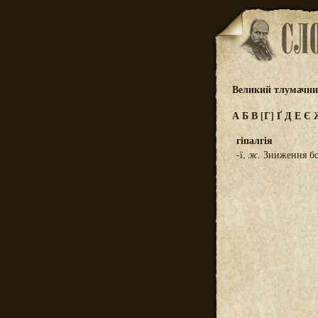
Великий тлумачний
А
Б
В
[Г]
Ґ
Д
Е
Є
гіпалгія
-ї,
ж.
Зниження бол