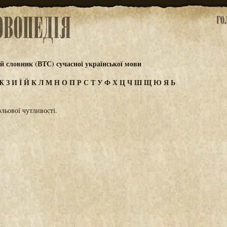
 словник (ВТС) сучасної української мови
Ж
З
И
Ї
Й
К
Л
М
Н
О
П
Р
С
Т
У
Ф
Х
Ц
Ч
Ш
Щ
Ю
Я
Ь
ьової чутливості.