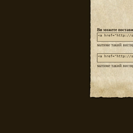
Ви можете постави
матиме такий вигл
матиме такий вигл