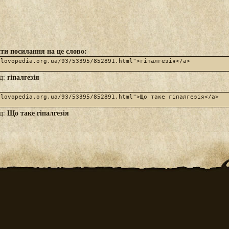
ти посилання на це слово:
гіпалгезія
яд:
Що таке гіпалгезія
яд: