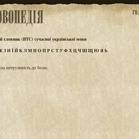
 словник (ВТС) сучасної української мови
Ж
З
И
Ї
Й
К
Л
М
Н
О
П
Р
С
Т
У
Ф
Х
Ц
Ч
Ш
Щ
Ю
Я
Ь
на нечутливість до болю.