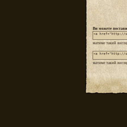
Ви можете постави
матиме такий вигл
матиме такий вигл