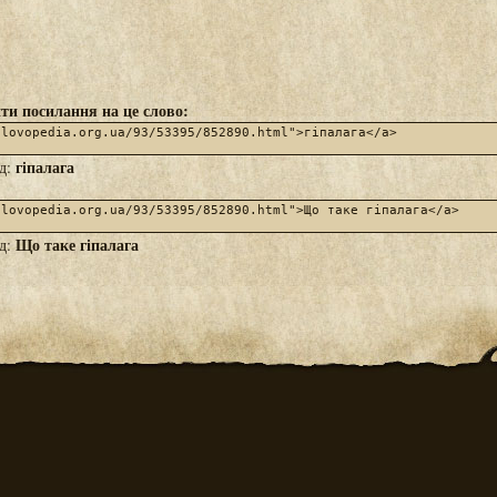
ти посилання на це слово:
гіпалага
яд:
Що таке гіпалага
яд: