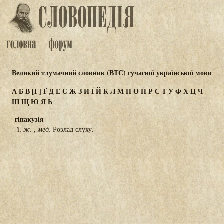
Великий тлумачний словник (ВТС) сучасної української мови
А
Б
В
[Г]
Ґ
Д
Е
Є
Ж
З
И
Ї
Й
К
Л
М
Н
О
П
Р
С
Т
У
Ф
Х
Ц
Ч
Ш
Щ
Ю
Я
Ь
гіпакузія
-ї,
ж.
,
мед.
Розлад слуху.