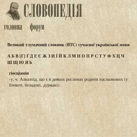
Великий тлумачний словник (ВТС) сучасної української мови
А
Б
В
[Г]
Ґ
Д
Е
Є
Ж
З
И
Ї
Й
К
Л
М
Н
О
П
Р
С
Т
У
Ф
Х
Ц
Ч
Ш
Щ
Ю
Я
Ь
гіосціамін
-у,
ч.
Алкалоїд, що є в деяких рослинах родини пасльонових (у
блекоті, беладоні, дурмані).