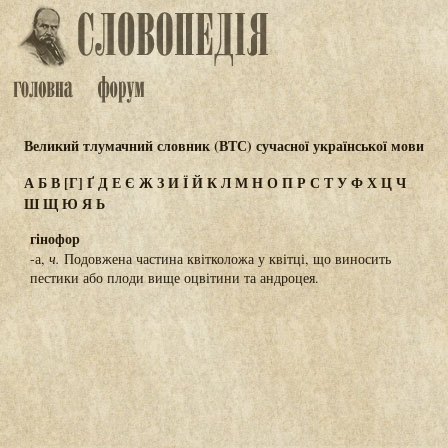
Великий тлумачний словник (ВТС) сучасної української мови
А
Б
В
[Г]
Ґ
Д
Е
Є
Ж
З
И
Ї
Й
К
Л
М
Н
О
П
Р
С
Т
У
Ф
Х
Ц
Ч
Ш
Щ
Ю
Я
Ь
гінофор
-а,
ч.
Подовжена частина квітколожа у квітці, що виносить
пестики або плоди вище оцвітини та андроцея.