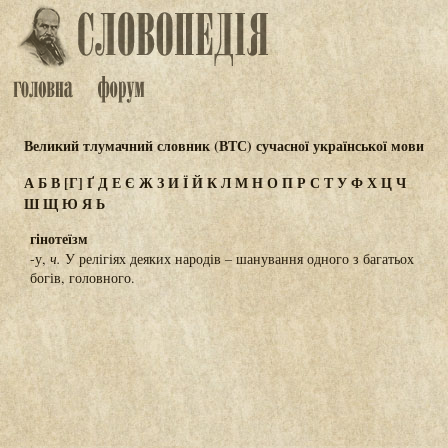
Великий тлумачний словник (ВТС) сучасної української мови
А
Б
В
[Г]
Ґ
Д
Е
Є
Ж
З
И
Ї
Й
К
Л
М
Н
О
П
Р
С
Т
У
Ф
Х
Ц
Ч
Ш
Щ
Ю
Я
Ь
гінотеїзм
-у,
ч.
У релігіях деяких народів – шанування одного з багатьох
богів, головного.