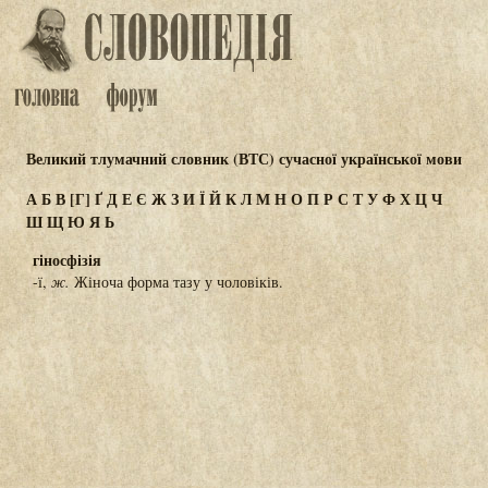
Великий тлумачний словник (ВТС) сучасної української мови
А
Б
В
[Г]
Ґ
Д
Е
Є
Ж
З
И
Ї
Й
К
Л
М
Н
О
П
Р
С
Т
У
Ф
Х
Ц
Ч
Ш
Щ
Ю
Я
Ь
гіносфізія
-ї,
ж.
Жіноча форма тазу у чоловіків.