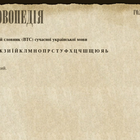
 словник (ВТС) сучасної української мови
Ж
З
И
Ї
Й
К
Л
М
Н
О
П
Р
С
Т
У
Ф
Х
Ц
Ч
Ш
Щ
Ю
Я
Ь
ний.