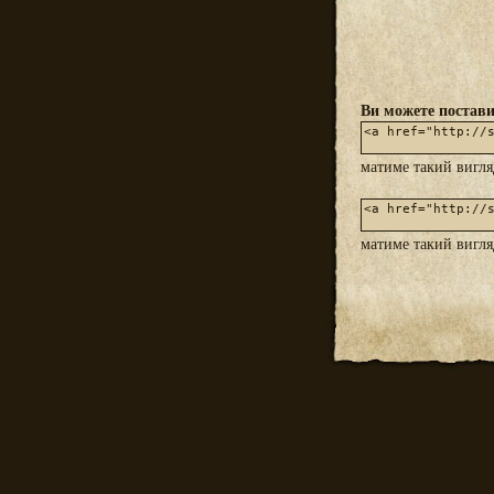
Ви можете постави
матиме такий вигл
матиме такий вигл