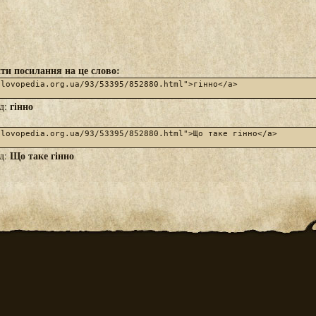
ти посилання на це слово:
гінно
яд:
Що таке гінно
яд: