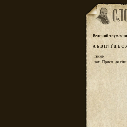
Великий тлумачний
А
Б
В
[Г]
Ґ
Д
Е
Є
гінно
зах. Присл. до гін