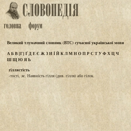
Великий тлумачний словник (ВТС) сучасної української мови
А
Б
В
[Г]
Ґ
Д
Е
Є
Ж
З
И
Ї
Й
К
Л
М
Н
О
П
Р
С
Т
У
Ф
Х
Ц
Ч
Ш
Щ
Ю
Я
Ь
гіллястість
-тості,
ж.
Наявність гілля (див. гілля) або гілок.