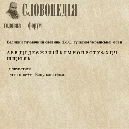
Великий тлумачний словник (ВТС) сучасної української мови
А
Б
В
[Г]
Ґ
Д
Е
Є
Ж
З
И
Ї
Й
К
Л
М
Н
О
П
Р
С
Т
У
Ф
Х
Ц
Ч
Ш
Щ
Ю
Я
Ь
гілкуватися
-ується,
недок.
Випускати гілки.