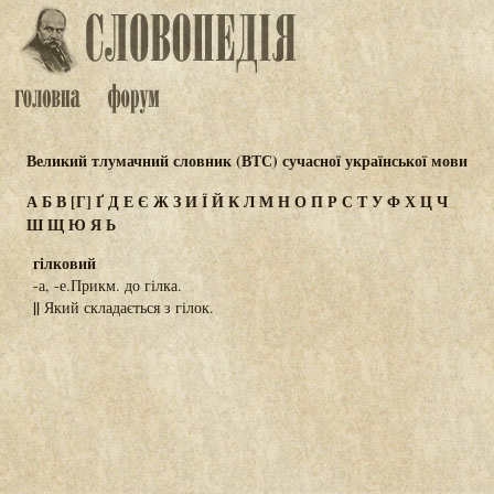
Великий тлумачний словник (ВТС) сучасної української мови
А
Б
В
[Г]
Ґ
Д
Е
Є
Ж
З
И
Ї
Й
К
Л
М
Н
О
П
Р
С
Т
У
Ф
Х
Ц
Ч
Ш
Щ
Ю
Я
Ь
гілковий
-а, -е.Прикм. до гілка.
||
Який складається з гілок.