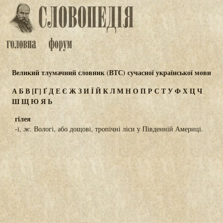
Великий тлумачний словник (ВТС) сучасної української мови
А
Б
В
[Г]
Ґ
Д
Е
Є
Ж
З
И
Ї
Й
К
Л
М
Н
О
П
Р
С
Т
У
Ф
Х
Ц
Ч
Ш
Щ
Ю
Я
Ь
гілея
-ї,
ж.
Вологі, або дощові, тропічні ліси у Південній Америці.