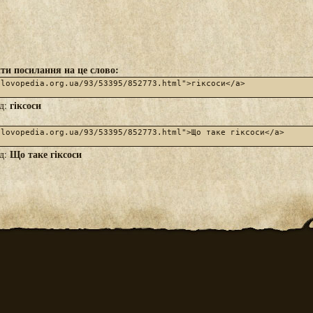
ти посилання на це слово:
гіксоси
яд:
Що таке гіксоси
яд: