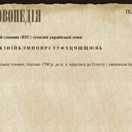
 словник (ВТС) сучасної української мови
Ж
З
И
Ї
Й
К
Л
М
Н
О
П
Р
С
Т
У
Ф
Х
Ц
Ч
Ш
Щ
Ю
Я
Ь
ських племен; близько 1700 р. до н. е. вдерлися до Єгипту і завоювали й