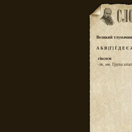
Великий тлумачний
А
Б
В
[Г]
Ґ
Д
Е
Є
гіксоси
-ів,
мн.
Група азіат