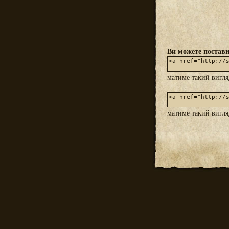
Ви можете постави
матиме такий вигл
матиме такий вигл