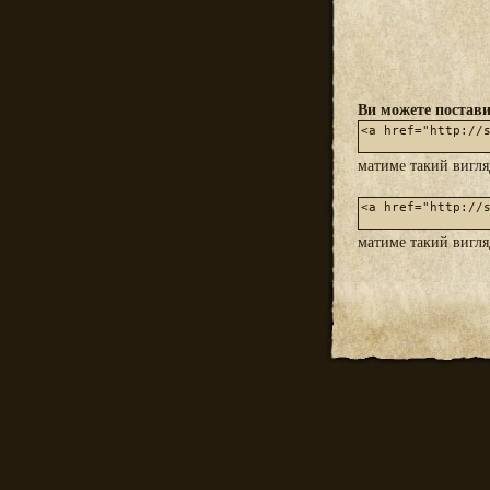
Ви можете постави
матиме такий вигл
матиме такий вигл