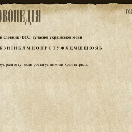
 словник (ВТС) сучасної української мови
Ж
З
И
Ї
Й
К
Л
М
Н
О
П
Р
С
Т
У
Ф
Х
Ц
Ч
Ш
Щ
Ю
Я
Ь
с рангоуту, який розтягує нижній край вітрила.