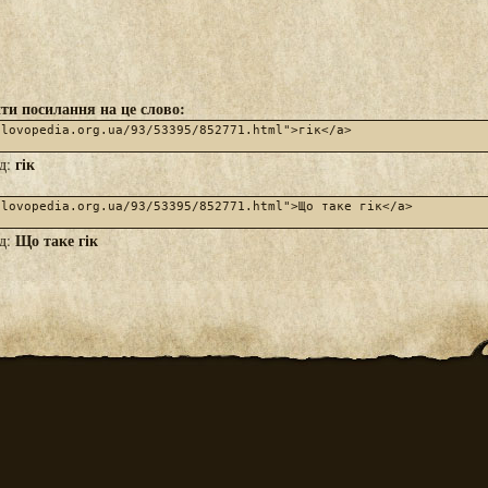
ти посилання на це слово:
гік
яд:
Що таке гік
яд: