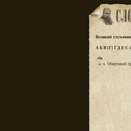
Великий тлумачний
А
Б
В
[Г]
Ґ
Д
Е
Є
гік
-а,
ч.
Обертовий бру