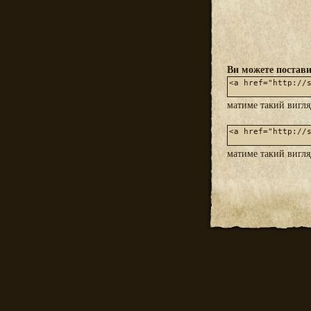
Ви можете постави
матиме такий вигл
матиме такий вигл