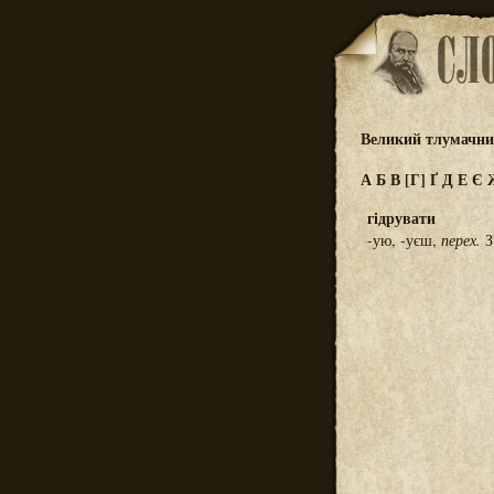
Великий тлумачний
А
Б
В
[Г]
Ґ
Д
Е
Є
гідрувати
-ую, -уєш,
перех.
З