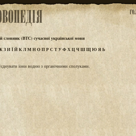
 словник (ВТС) сучасної української мови
Ж
З
И
Ї
Й
К
Л
М
Н
О
П
Р
С
Т
У
Ф
Х
Ц
Ч
Ш
Щ
Ю
Я
Ь
'єднувати іони водню з органічними сполуками.