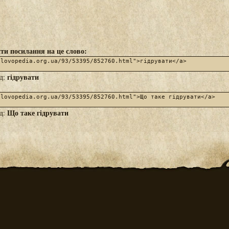
ти посилання на це слово:
гідрувати
яд:
Що таке гідрувати
яд: