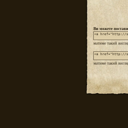
Ви можете постави
матиме такий вигл
матиме такий вигл