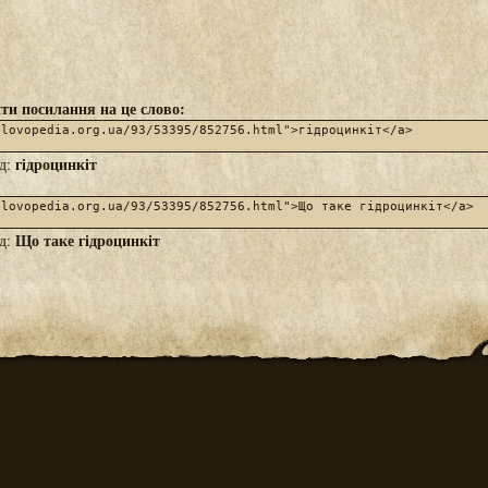
ти посилання на це слово:
гідроцинкіт
яд:
Що таке гідроцинкіт
яд: