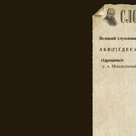
Великий тлумачний
А
Б
В
[Г]
Ґ
Д
Е
Є
гідроцинкіт
-у,
ч.
Моноклінний