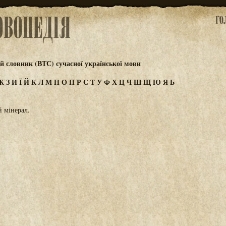
 словник (ВТС) сучасної української мови
Ж
З
И
Ї
Й
К
Л
М
Н
О
П
Р
С
Т
У
Ф
Х
Ц
Ч
Ш
Щ
Ю
Я
Ь
 мінерал.