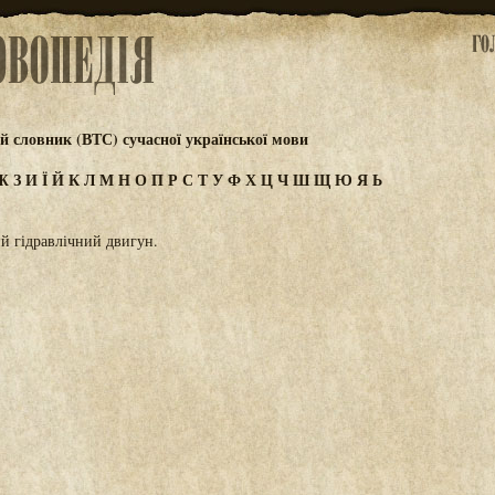
 словник (ВТС) сучасної української мови
Ж
З
И
Ї
Й
К
Л
М
Н
О
П
Р
С
Т
У
Ф
Х
Ц
Ч
Ш
Щ
Ю
Я
Ь
 гідравлічний двигун.