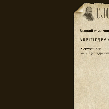
Великий тлумачний
А
Б
В
[Г]
Ґ
Д
Е
Є
гідроциліндр
-а,
ч.
Циліндричний