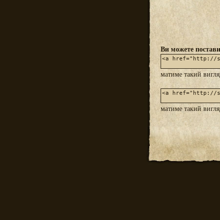
Ви можете постави
матиме такий вигл
матиме такий вигл