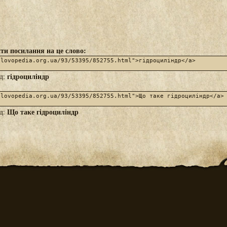
ти посилання на це слово:
гідроциліндр
яд:
Що таке гідроциліндр
яд: