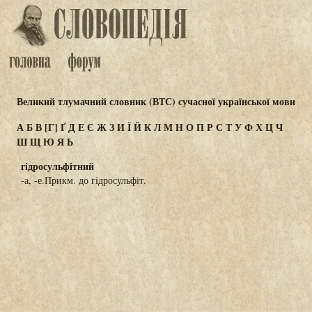
Великий тлумачний словник (ВТС) сучасної української мови
А
Б
В
[Г]
Ґ
Д
Е
Є
Ж
З
И
Ї
Й
К
Л
М
Н
О
П
Р
С
Т
У
Ф
Х
Ц
Ч
Ш
Щ
Ю
Я
Ь
гідросульфітний
-а, -е.Прикм. до гідросульфіт.