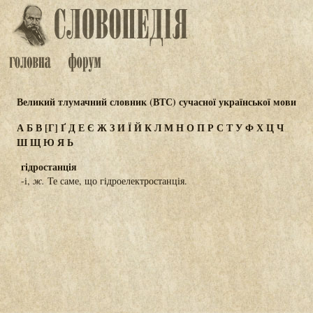
Великий тлумачний словник (ВТС) сучасної української мови
А
Б
В
[Г]
Ґ
Д
Е
Є
Ж
З
И
Ї
Й
К
Л
М
Н
О
П
Р
С
Т
У
Ф
Х
Ц
Ч
Ш
Щ
Ю
Я
Ь
гідростанція
-і,
ж.
Те саме, що гідроелектростанція.