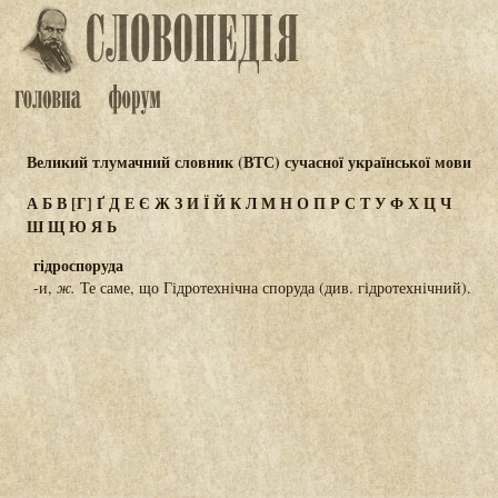
Великий тлумачний словник (ВТС) сучасної української мови
А
Б
В
[Г]
Ґ
Д
Е
Є
Ж
З
И
Ї
Й
К
Л
М
Н
О
П
Р
С
Т
У
Ф
Х
Ц
Ч
Ш
Щ
Ю
Я
Ь
гідроспоруда
-и,
ж.
Те саме, що Гідротехнічна споруда (див. гідротехнічний).