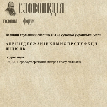
Великий тлумачний словник (ВТС) сучасної української мови
А
Б
В
[Г]
Ґ
Д
Е
Є
Ж
З
И
Ї
Й
К
Л
М
Н
О
П
Р
С
Т
У
Ф
Х
Ц
Ч
Ш
Щ
Ю
Я
Ь
гідрослюда
-и,
ж.
Породоутворюючий мінерал класу силікатів.