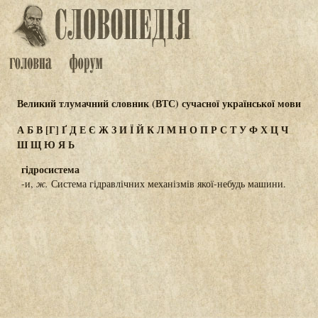
Великий тлумачний словник (ВТС) сучасної української мови
А
Б
В
[Г]
Ґ
Д
Е
Є
Ж
З
И
Ї
Й
К
Л
М
Н
О
П
Р
С
Т
У
Ф
Х
Ц
Ч
Ш
Щ
Ю
Я
Ь
гідросистема
-и,
ж.
Система гідравлічних механізмів якої-небудь машини.