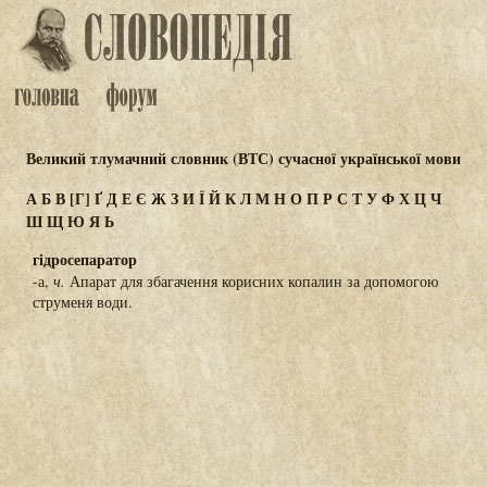
Великий тлумачний словник (ВТС) сучасної української мови
А
Б
В
[Г]
Ґ
Д
Е
Є
Ж
З
И
Ї
Й
К
Л
М
Н
О
П
Р
С
Т
У
Ф
Х
Ц
Ч
Ш
Щ
Ю
Я
Ь
гідросепаратор
-а,
ч.
Апарат для збагачення корисних копалин за допомогою
струменя води.