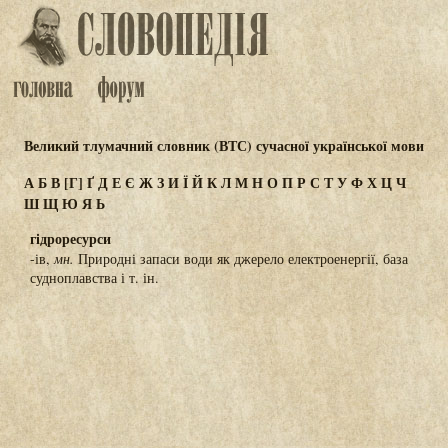
Великий тлумачний словник (ВТС) сучасної української мови
А
Б
В
[Г]
Ґ
Д
Е
Є
Ж
З
И
Ї
Й
К
Л
М
Н
О
П
Р
С
Т
У
Ф
Х
Ц
Ч
Ш
Щ
Ю
Я
Ь
гідроресурси
-ів,
мн.
Природні запаси води як джерело електроенергії, база
судноплавства і т. ін.