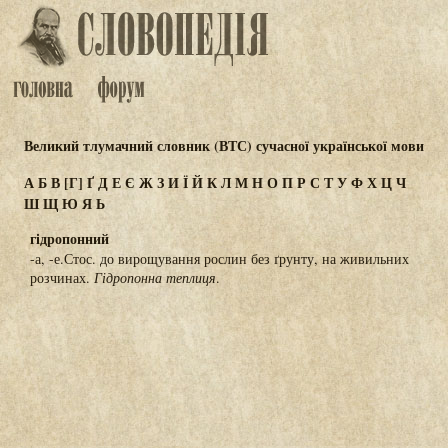
Великий тлумачний словник (ВТС) сучасної української мови
А
Б
В
[Г]
Ґ
Д
Е
Є
Ж
З
И
Ї
Й
К
Л
М
Н
О
П
Р
С
Т
У
Ф
Х
Ц
Ч
Ш
Щ
Ю
Я
Ь
гідропонний
-а, -е.Стос. до вирощування рослин без ґрунту, на живильних
розчинах.
Гідропонна теплиця
.