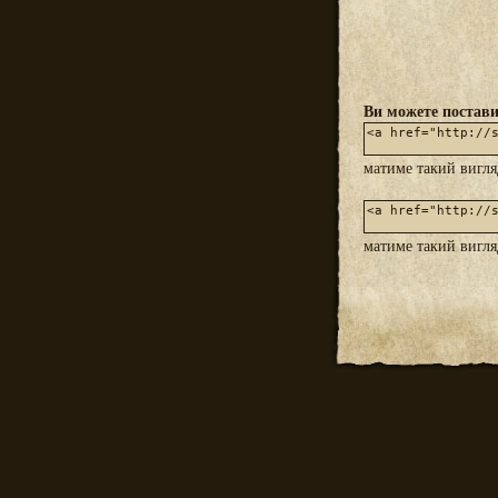
Ви можете постави
матиме такий вигл
матиме такий вигл