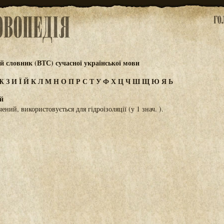
 словник (ВТС) сучасної української мови
Ж
З
И
Ї
Й
К
Л
М
Н
О
П
Р
С
Т
У
Ф
Х
Ц
Ч
Ш
Щ
Ю
Я
Ь
й
чений, використовується для гідроізоляції (у 1 знач. ).