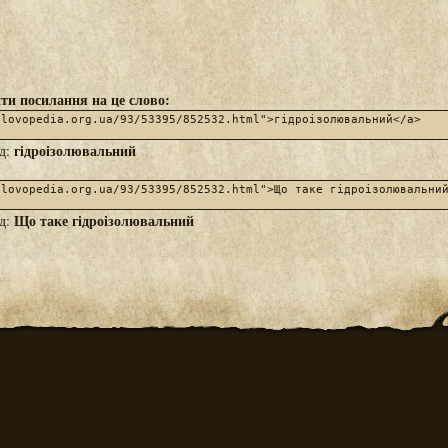
ти посилання на це слово:
гідроізолювальний
яд:
Що таке гідроізолювальний
яд: