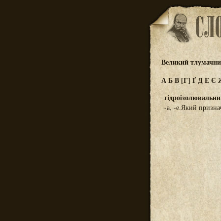
Великий тлумачний
А
Б
В
[Г]
Ґ
Д
Е
Є
гідроізолювальни
-а, -е.Який призна