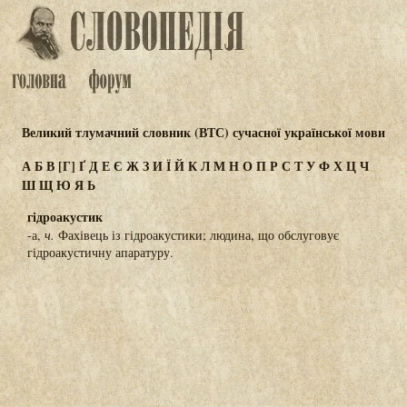
Великий тлумачний словник (ВТС) сучасної української мови
А
Б
В
[Г]
Ґ
Д
Е
Є
Ж
З
И
Ї
Й
К
Л
М
Н
О
П
Р
С
Т
У
Ф
Х
Ц
Ч
Ш
Щ
Ю
Я
Ь
гідроакустик
-а,
ч.
Фахівець із гідроакустики; людина, що обслуговує
гідроакустичну апаратуру.