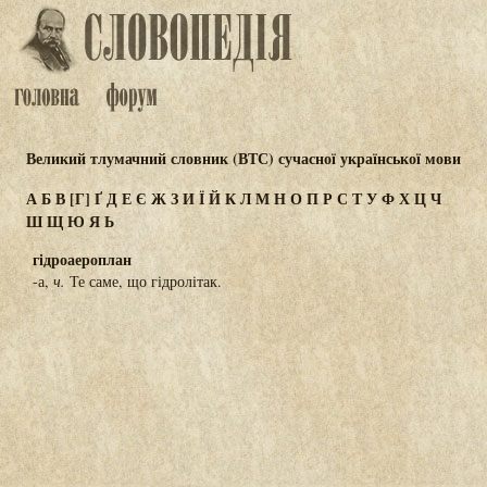
Великий тлумачний словник (ВТС) сучасної української мови
А
Б
В
[Г]
Ґ
Д
Е
Є
Ж
З
И
Ї
Й
К
Л
М
Н
О
П
Р
С
Т
У
Ф
Х
Ц
Ч
Ш
Щ
Ю
Я
Ь
гідроаероплан
-а,
ч.
Те саме, що гідролітак.